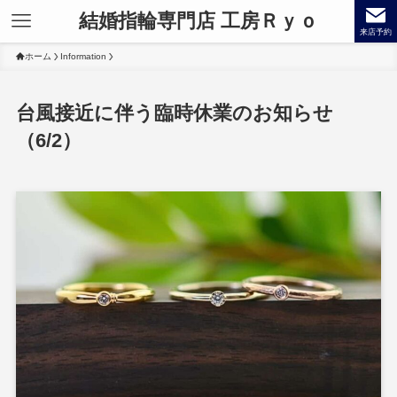
結婚指輪専門店 工房Ｒｙｏ
来店予約
ホーム
Information
台風接近に伴う臨時休業のお知らせ
（6/2）